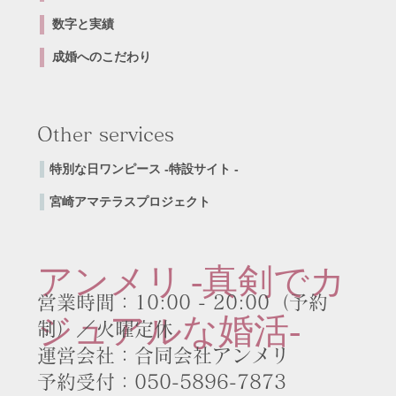
数字と実績
成婚へのこだわり
Other services
特別な日ワンピース -特設サイト -
​宮崎アマテラスプロジェクト
アンメリ -真剣でカ
営業時間：10:00 - 20:00（予約
ジュアルな婚活-
制）／火曜定休
運営会社：合同会社アンメリ
​予約受付：050-5896-7873