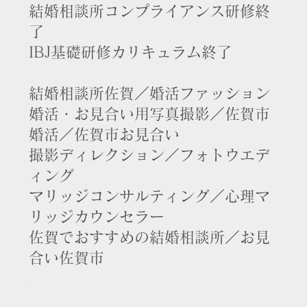
結婚相談所
コンプライアンス研修終
了
IBJ
基礎研修カリキュラム終了
結婚相談所佐賀
／
婚活ファッション
婚活・お見合い用写真撮影
／
佐賀市
婚活
／
佐賀市お見合い
撮影ディレクション
／
フォトウエデ
ィング
マリッジコンサルティング
／
心理マ
リッジカウンセラー
佐賀でおすすめの結婚相談所／お見
合い佐賀市