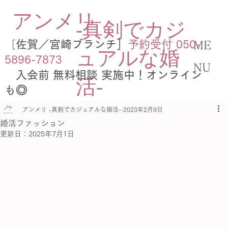
​アンメリ
-真剣でカジ
［
​佐賀／宮崎ブランチ］
予約受付 050-
ME
ュアルな婚
5896-7873
NU
​ 入会前 無料相談 実施中！オンライン
活-
も◎
アンメリ -真剣でカジュアルな婚活-
2023年2月9日
婚活ファッション
更新日：
2025年7月1日